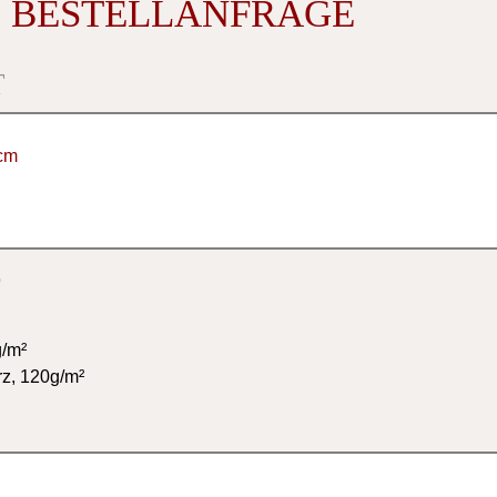
 BESTELLANFRAGE
T
 cm
S
g/m²
rz, 120g/m²