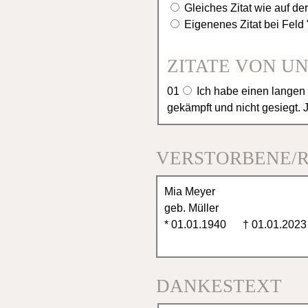
Gleiches Zitat wie auf de
Eigenenes Zitat bei Fel
ZITATE VON U
01
Ich habe einen langen T
gekämpft und nicht gesiegt. 
02
Es ist schwer einen geliebten Menschen zu verlieren, aber es ist tröstlich, so viel Anteilnahme
VERSTORBENE/
zu erfahren.
03
Menschen die wir liebe
04
Festhalten, was man nic
tragen, was ewig ist.
05
Wenn die Kraft versie
DANKESTEXT
einholt, dann ist der Tod ein