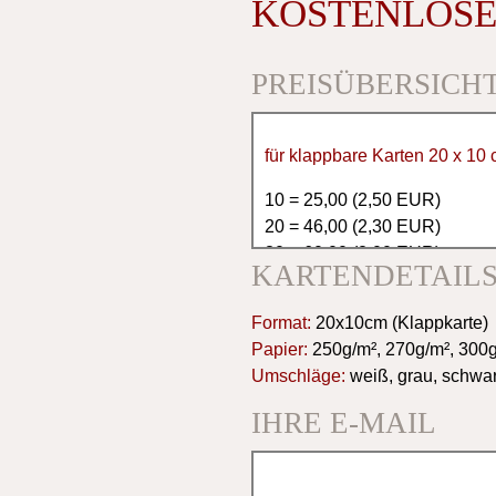
KOSTENLOSE
PREISÜBERSICH
für klappbare Karten 20 x 10
10 = 25,00 (2,50 EUR)
20 = 46,00 (2,30 EUR)
30 = 60,00 (2,00 EUR)
KARTENDETAIL
40 = 76,00 (1,90 EUR)
50 = 85,00 (1,70 EUR)
Format:
20x10cm (Klappkarte)
60 = 90,00 (1,50 EUR)
Papier:
250g/m², 270g/m², 300
70 = 98,00 (1,50 EUR)
Umschläge:
weiß, grau, schwa
80 = 120,00 (1,50 EUR)
90 = 135,00 (1,50 EUR)
IHRE E-MAIL
100 = 150,00 (1,50 EUR)
150 = 210,00 (1,40 EUR)
200 = 240,00 (1,20 EUR)