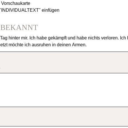
r Vorschaukarte
d "INDIVIDUALTEXT" einfügen
NBEKANNT
ag hinter mir. Ich habe gekämpft und habe nichts verloren. Ich
Jetzt möchte ich ausruhen in deinen Armen.
R
n, bleiben für immer, denn sie hinterlassen Spuren in unseren 
ht halten kann, begreifen wollen, was unbegreiflich ist, im He
gt, wenn die Sonne nicht mehr wärmt, wenn der Schmerz das L
e Erlösung.