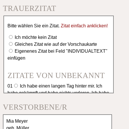
TRAUERZITAT
Bitte wählen Sie ein Zitat.
Zitat einfach anklicken!
Ich möchte kein Zitat
Gleiches Zitat wie auf der Vorschaukarte
Eigenenes Zitat bei Feld "INDIVIDUALTEXT"
einfügen
ZITATE VON UNBEKANNT
01
Ich habe einen langen Tag hinter mir. Ich
habe gekämpft und habe nichts verloren. Ich habe
gekämpft und nicht gesiegt. Jetzt möchte ich
VERSTORBENE/R
ausruhen in deinen Armen.
02
Es ist schwer einen geliebten Menschen zu
verlieren, aber es ist tröstlich, so viel Anteilnahme