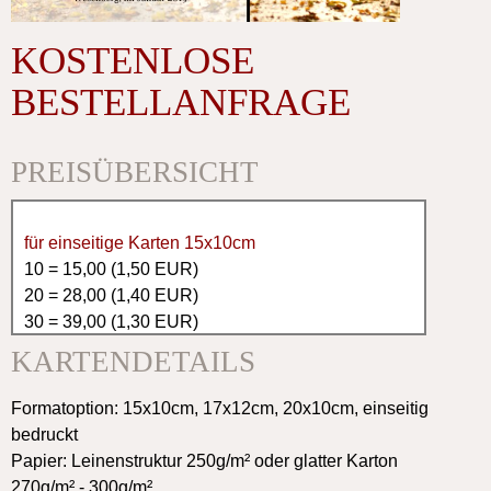
KOSTENLOSE
BESTELLANFRAGE
PREISÜBERSICHT
für einseitige Karten 15x10cm
10 = 15,00 (1,50 EUR)
20 = 28,00 (1,40 EUR)
30 = 39,00 (1,30 EUR)
40 = 48,00 (1,20 EUR)
KARTENDETAILS
50 = 50,00 (1,00 EUR)
60 = 60,00 (1,00 EUR)
Formatoption: 15x10cm, 17x12cm, 20x10cm, einseitig
70 = 70,00 (1,00 EUR)
bedruckt
80 = 76,00 (0,95 EUR)
Papier: Leinenstruktur 250g/m² oder glatter Karton
90 = 81,00 (0,90 EUR)
270g/m² - 300g/m²