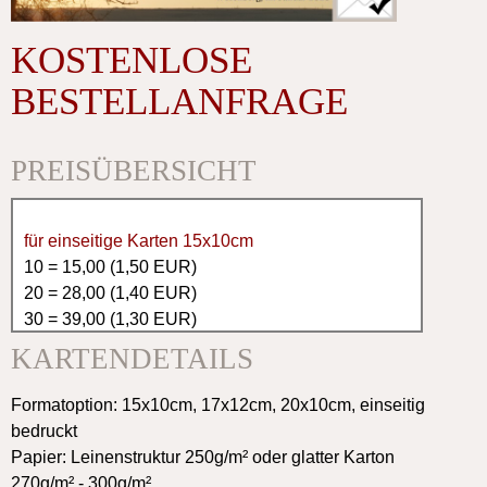
KOSTENLOSE
BESTELLANFRAGE
PREISÜBERSICHT
für einseitige Karten 15x10cm
10 = 15,00 (1,50 EUR)
20 = 28,00 (1,40 EUR)
30 = 39,00 (1,30 EUR)
40 = 48,00 (1,20 EUR)
KARTENDETAILS
50 = 50,00 (1,00 EUR)
60 = 60,00 (1,00 EUR)
Formatoption: 15x10cm, 17x12cm, 20x10cm, einseitig
70 = 70,00 (1,00 EUR)
bedruckt
80 = 76,00 (0,95 EUR)
Papier: Leinenstruktur 250g/m² oder glatter Karton
90 = 81,00 (0,90 EUR)
270g/m² - 300g/m²