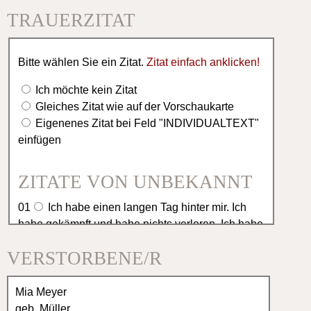
TRAUERZITAT
Bitte wählen Sie ein Zitat.
Zitat einfach anklicken!
Ich möchte kein Zitat
Gleiches Zitat wie auf der Vorschaukarte
Eigenenes Zitat bei Feld "INDIVIDUALTEXT"
einfügen
ZITATE VON UNBEKANNT
01
Ich habe einen langen Tag hinter mir. Ich
habe gekämpft und habe nichts verloren. Ich habe
gekämpft und nicht gesiegt. Jetzt möchte ich
VERSTORBENE/R
ausruhen in deinen Armen.
02
Es ist schwer einen geliebten Menschen zu
verlieren, aber es ist tröstlich, so viel Anteilnahme