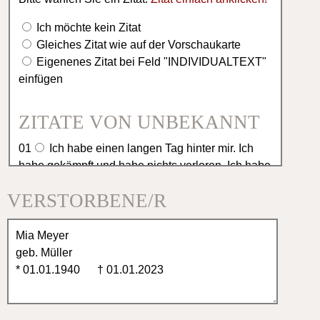
Ich möchte kein Zitat
Gleiches Zitat wie auf der Vorschaukarte
Eigenenes Zitat bei Feld "INDIVIDUALTEXT"
einfügen
ZITATE VON UNBEKANNT
01
Ich habe einen langen Tag hinter mir. Ich
habe gekämpft und habe nichts verloren. Ich habe
gekämpft und nicht gesiegt. Jetzt möchte ich
VERSTORBENE/R
ausruhen in deinen Armen.
02
Es ist schwer einen geliebten Menschen zu
verlieren, aber es ist tröstlich, so viel Anteilnahme
zu erfahren.
03
Menschen die wir lieben, bleiben für immer,
denn sie hinterlassen Spuren in unseren Herzen.