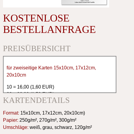
KOSTENLOSE
BESTELLANFRAGE
PREISÜBERSICHT
für zweiseitige Karten 15x10cm, 17x12cm,
20x10cm
10 = 16,00 (1,60 EUR)
20 = 30,00 (1,50 EUR)
KARTENDETAILS
30 = 42,00 (1,40 EUR)
40 = 56,00 (1,40 EUR)
Format:
15x10cm, 17x12cm, 20x10cm)
50 = 65,00 (1,30 EUR)
Papier:
250g/m², 270g/m², 300g/m²
60 = 76,00 (1,30 EUR)
Umschläge:
weiß, grau, schwarz, 120g/m²
70 = 91,00 (1,30 EUR)