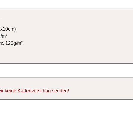
S
0x10cm)
g/m²
rz, 120g/m²
ir keine Kartenvorschau senden!