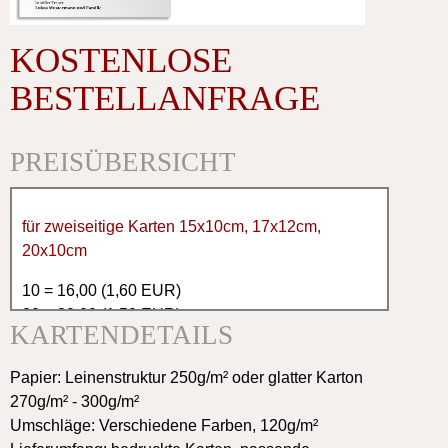
KOSTENLOSE
BESTELLANFRAGE
PREISÜBERSICHT
für zweiseitige Karten 15x10cm, 17x12cm,
20x10cm
10 = 16,00 (1,60 EUR)
20 = 30,00 (1,50 EUR)
KARTENDETAILS
30 = 42,00 (1,40 EUR)
40 = 56,00 (1,40 EUR)
Papier: Leinenstruktur 250g/m² oder glatter Karton
50 = 65,00 (1,30 EUR)
270g/m² - 300g/m²
60 = 76,00 (1,30 EUR)
Umschläge: Verschiedene Farben, 120g/m²
70 = 91,00 (1,30 EUR)