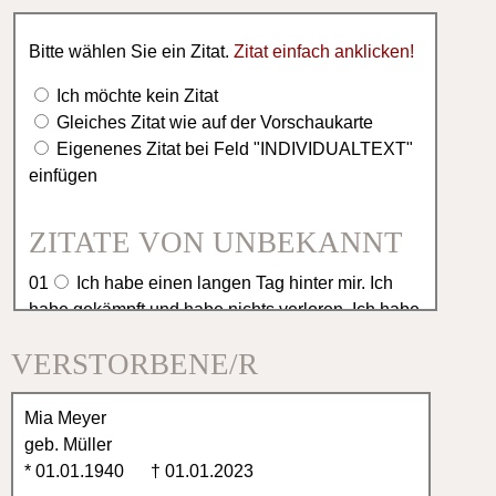
Bitte wählen Sie ein Zitat.
Zitat einfach anklicken!
Ich möchte kein Zitat
Gleiches Zitat wie auf der Vorschaukarte
Eigenenes Zitat bei Feld "INDIVIDUALTEXT"
einfügen
ZITATE VON UNBEKANNT
01
Ich habe einen langen Tag hinter mir. Ich
habe gekämpft und habe nichts verloren. Ich habe
gekämpft und nicht gesiegt. Jetzt möchte ich
VERSTORBENE/R
ausruhen in deinen Armen.
02
Es ist schwer einen geliebten Menschen zu
verlieren, aber es ist tröstlich, so viel Anteilnahme
zu erfahren.