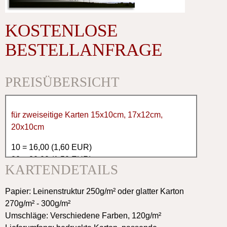
KOSTENLOSE
BESTELLANFRAGE
PREISÜBERSICHT
für zweiseitige Karten 15x10cm, 17x12cm,
20x10cm
10 = 16,00 (1,60 EUR)
20 = 30,00 (1,50 EUR)
KARTENDETAILS
30 = 42,00 (1,40 EUR)
40 = 56,00 (1,40 EUR)
Papier: Leinenstruktur 250g/m² oder glatter Karton
50 = 65,00 (1,30 EUR)
270g/m² - 300g/m²
60 = 76,00 (1,30 EUR)
Umschläge: Verschiedene Farben, 120g/m²
70 = 91,00 (1,30 EUR)