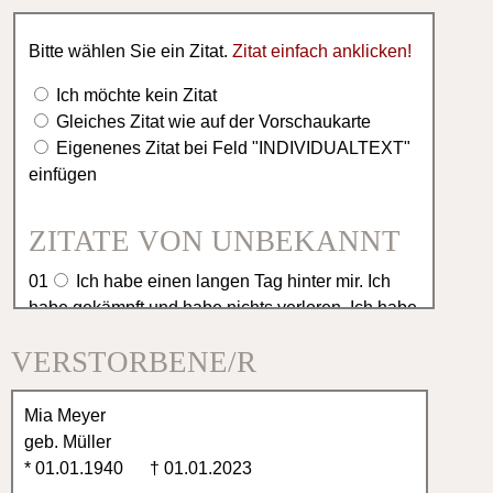
Bitte wählen Sie ein Zitat.
Zitat einfach anklicken!
Ich möchte kein Zitat
Gleiches Zitat wie auf der Vorschaukarte
Eigenenes Zitat bei Feld "INDIVIDUALTEXT"
einfügen
ZITATE VON UNBEKANNT
01
Ich habe einen langen Tag hinter mir. Ich
habe gekämpft und habe nichts verloren. Ich habe
gekämpft und nicht gesiegt. Jetzt möchte ich
VERSTORBENE/R
ausruhen in deinen Armen.
02
Es ist schwer einen geliebten Menschen zu
verlieren, aber es ist tröstlich, so viel Anteilnahme
zu erfahren.