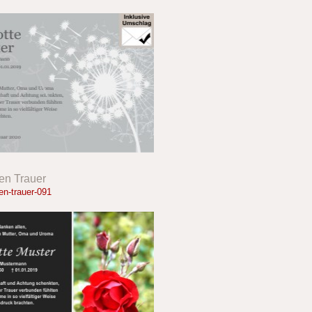
en Trauer
n-trauer-091