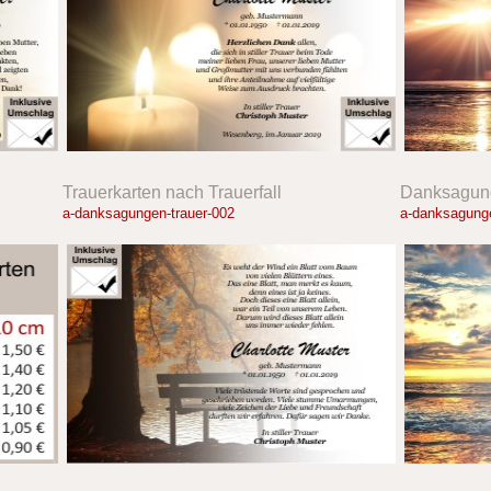
Trauerkarten nach Trauerfall
Danksagung
a-danksagungen-trauer-002
a-danksagunge