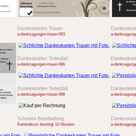
Dankeskarten Trauer
Dankeskart
a-danksagungen-trauer-093
a-danksagunge
Dankeskarten Todesfall
Dankeskart
a-danksagungen-trauer-096
a-danksagunge
Dankeskarten Todesfall
Dankeskart
a-danksagungen-trauer-098
a-danksagunge
Schnelle Bearbeitung
Dankeskart
Kartendruck benötigt 10 Minuten
a-danksagunge